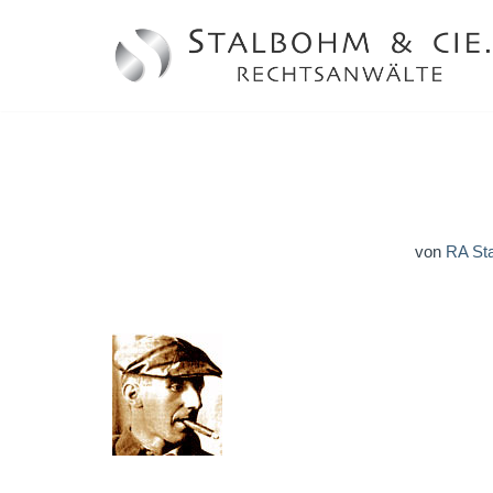
Zum
Inhalt
springen
von
RA St