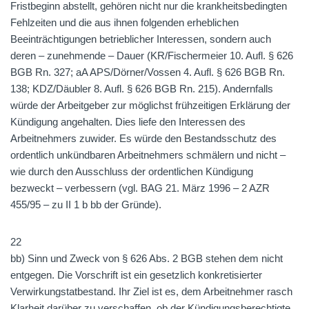
Fristbeginn abstellt, gehören nicht nur die krankheitsbedingten
Fehlzeiten und die aus ihnen folgenden erheblichen
Beeinträchtigungen betrieblicher Interessen, sondern auch
deren – zunehmende – Dauer (KR/Fischermeier 10. Aufl. § 626
BGB Rn. 327; aA APS/Dörner/Vossen 4. Aufl. § 626 BGB Rn.
138; KDZ/Däubler 8. Aufl. § 626 BGB Rn. 215). Andernfalls
würde der Arbeitgeber zur möglichst frühzeitigen Erklärung der
Kündigung angehalten. Dies liefe den Interessen des
Arbeitnehmers zuwider. Es würde den Bestandsschutz des
ordentlich unkündbaren Arbeitnehmers schmälern und nicht –
wie durch den Ausschluss der ordentlichen Kündigung
bezweckt – verbessern (vgl. BAG 21. März 1996 – 2 AZR
455/95 – zu II 1 b bb der Gründe).
22
bb) Sinn und Zweck von § 626 Abs. 2 BGB stehen dem nicht
entgegen. Die Vorschrift ist ein gesetzlich konkretisierter
Verwirkungstatbestand. Ihr Ziel ist es, dem Arbeitnehmer rasch
Klarheit darüber zu verschaffen, ob der Kündigungsberechtigte