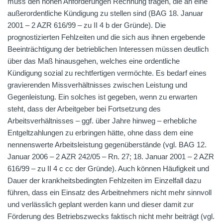
muss den hohen Anforderungen Rechnung tragen, die an eine
außerordentliche Kündigung zu stellen sind (BAG 18. Januar
2001 – 2 AZR 616/99 – zu II 4 b der Gründe). Die
prognostizierten Fehlzeiten und die sich aus ihnen ergebende
Beeinträchtigung der betrieblichen Interessen müssen deutlich
über das Maß hinausgehen, welches eine ordentliche
Kündigung sozial zu rechtfertigen vermöchte. Es bedarf eines
gravierenden Missverhältnisses zwischen Leistung und
Gegenleistung. Ein solches ist gegeben, wenn zu erwarten
steht, dass der Arbeitgeber bei Fortsetzung des
Arbeitsverhältnisses – ggf. über Jahre hinweg – erhebliche
Entgeltzahlungen zu erbringen hätte, ohne dass dem eine
nennenswerte Arbeitsleistung gegenüberstände (vgl. BAG 12.
Januar 2006 – 2 AZR 242/05 – Rn. 27; 18. Januar 2001 – 2 AZR
616/99 – zu II 4 c cc der Gründe). Auch können Häufigkeit und
Dauer der krankheitsbedingten Fehlzeiten im Einzelfall dazu
führen, dass ein Einsatz des Arbeitnehmers nicht mehr sinnvoll
und verlässlich geplant werden kann und dieser damit zur
Förderung des Betriebszwecks faktisch nicht mehr beiträgt (vgl.