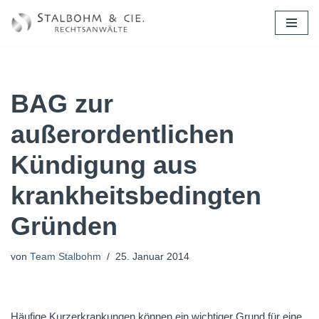
Zum
Inhalt
springen
BAG zur
außerordentlichen
Kündigung aus
krankheitsbedingten
Gründen
von
Team Stalbohm
25. Januar 2014
Häufige Kurzerkrankungen können ein wichtiger Grund für eine