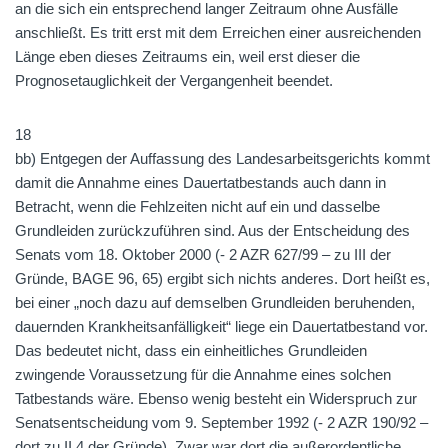
an die sich ein entsprechend langer Zeitraum ohne Ausfälle
anschließt. Es tritt erst mit dem Erreichen einer ausreichenden
Länge eben dieses Zeitraums ein, weil erst dieser die
Prognosetauglichkeit der Vergangenheit beendet.
18
bb) Entgegen der Auffassung des Landesarbeitsgerichts kommt
damit die Annahme eines Dauertatbestands auch dann in
Betracht, wenn die Fehlzeiten nicht auf ein und dasselbe
Grundleiden zurückzuführen sind. Aus der Entscheidung des
Senats vom 18. Oktober 2000 (- 2 AZR 627/99 – zu III der
Gründe, BAGE 96, 65) ergibt sich nichts anderes. Dort heißt es,
bei einer „noch dazu auf demselben Grundleiden beruhenden,
dauernden Krankheitsanfälligkeit“ liege ein Dauertatbestand vor.
Das bedeutet nicht, dass ein einheitliches Grundleiden
zwingende Voraussetzung für die Annahme eines solchen
Tatbestands wäre. Ebenso wenig besteht ein Widerspruch zur
Senatsentscheidung vom 9. September 1992 (- 2 AZR 190/92 –
dort zu II 4 der Gründe). Zwar war dort die außerordentliche